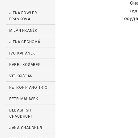
Сна
худ
JITKA FOWLER
Госуда
FRAŇKOVÁ
MILAN FRANĚK
JITKA ČECHOVÁ
IVO KAHÁNEK
KAREL KOŠÁREK
VÍT KŘÍŠŤAN
PETROF PIANO TRIO
PETR MALÁSEK
DEBASHISH
CHAUDHURI
JANA CHAUDHURI