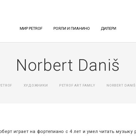
МИР PETROF
РОЯЛИ И ПИАНИНО
ДИЛЕРИ
Norbert Daniš
PETROF
ХУДОЖНИКИ
PETROF ART FAMILY
NORBERT DANIŠ
рберт играет на фортепиано с 4 лет и умел читать музыку 