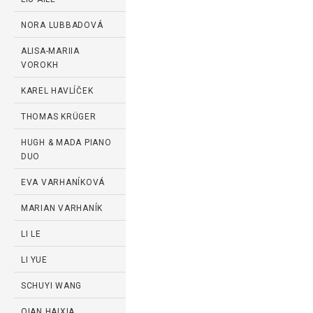
NORA LUBBADOVÁ
ALISA-MARIIA
VOROKH
KAREL HAVLÍČEK
THOMAS KRÜGER
HUGH & MADA PIANO
DUO
EVA VARHANÍKOVÁ
MARIAN VARHANÍK
LI LE
LI YUE
SCHUYI WANG
QIAN HAIXIA