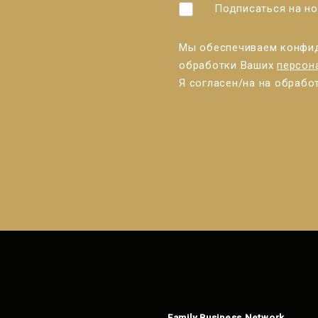
Подписаться на но
Мы обеспечиваем конфид
обработки Ваших
персон
Я согласен/нa на обрабо
Форма не
может
быть
отправлено
Family Business Network