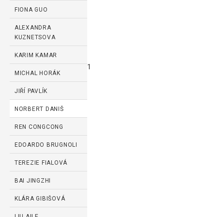
FIONA GUO
ALEXANDRA
KUZNETSOVA
KARIM KAMAR
1
MICHAL HORÁK
JIŘÍ PAVLÍK
NORBERT DANIŠ
REN CONGCONG
EDOARDO BRUGNOLI
TEREZIE FIALOVÁ
BAI JINGZHI
KLÁRA GIBIŠOVÁ
LIU AILE