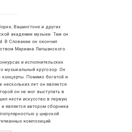
орке, Вашингтоне и других
ской академии музыки. Там он
d. В Словакии он окончил
дством Мариана Лапшанского.
онкурсах и исполнительских
го музыкальный кругозор. Он
е концерты. Помимо богатой и
е нескольких лет он является
торой он не мог выступать в
шил нести искусство в первую
 и является автором сборника
 популярностью у широкой
тепианных композиций.