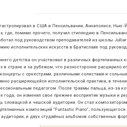
гастролировал в США в Пенсильвании, Аннаполисе, Нью-Й
х, где, помимо прочего, получил стипендию в Пенсильван
аботал под руководством преподавателей из школы Julliar
мию исполнительских искусств в Братиславе под руково
ннего детства он участвовал в различных фортепианных к
ах в стране и за рубежом, что разносторонне расширило е
 концерты с оркестрами, различными солистами и сольны
янно расширяющейся исполнительской практики, в течени
ессиональным педагогом. После травмы пальца, из-за ко
ие года, он изменил свое прежнее восприятие музыки и ре
ь словацкой и чешской аудитории. Он стал композитором
ртепианных композиций "Funtastic Piano", пользующегося
аудитории, и двух студийных альбомов собственных фор