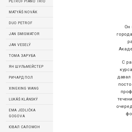
PETROF PIANO TRIO
MATYÁŠ NOVÁK
DUO PETROF
Он 
города
JAN SMIGMATOR
р
JAN VESELÝ
Акаде
ТОМА ЗАРУБА
С ра
ЯН ШУЛЬМЕЙСТЕР
курс
давал
РИЧАРД ПОЛ
посто
XINGXING WANG
проф
течен
LUKÁŠ KLÁNSKÝ
очеред
EMA JEDLIČKA
фо
GOGOVA
ЮВАЛ САЛОМОН