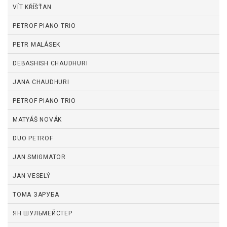
VÍT KŘÍŠŤAN
PETROF PIANO TRIO
PETR MALÁSEK
DEBASHISH CHAUDHURI
JANA CHAUDHURI
PETROF PIANO TRIO
MATYÁŠ NOVÁK
DUO PETROF
JAN SMIGMATOR
JAN VESELÝ
ТОМА ЗАРУБА
ЯН ШУЛЬМЕЙСТЕР