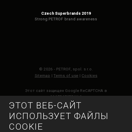
Czech Superbrands 2019
Strong PETROF brand awareness
© 2026 - PETROF, spol. s r.o.
Sitemap
|
Terms of use
|
Cookies
Этот сайт защищен Google ReCAPTCHA в
соответствии с
Политикой конфиденциальности
Google и
ЭТОТ ВЕБ-САЙТ
Условиями обслуживания
.
ИСПОЛЬЗУЕТ ФАЙЛЫ
COOKIE
СДЕЛАН