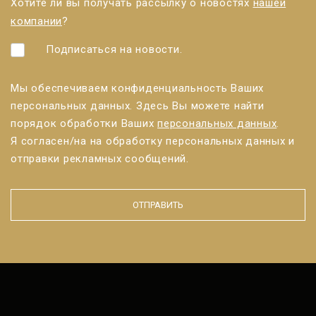
Хотите ли вы получать рассылку о новостях
нашей
компании
?
Подписаться на новости.
Мы обеспечиваем конфиденциальность Ваших
персональных данных. Здесь Вы можете найти
порядок обработки Ваших
персональных данных
.
Я согласен/нa на обработку персональных данных и
отправки рекламных сообщений.
ОТПРАВИТЬ
Форма не
может
быть
отправлено