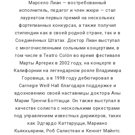
Марсело Лиан — востребованный
исполнитель, педагог и член жюри — стал
лауреатом первых премий на нескольких
фортепианных конкурсах, а также получил
стипендии как в своей родной стране, так и в
Соединённых Штатах. Доктор Лиан выступал
с многочисленными сольными концертами, в
том числе в Teatro Colón во время фестиваля
Марты Аргерих в 2002 году, на концерте в
Калифорнии на легендарном рояле Владимира
Горовица, а в 1998 году дебютировал в
Carnegie Weill Hall благодаря поддержке и
вдохновению своей наставницы доктора Аны
Марии Тренчи Боттацци. Он также выступал в
качестве солиста с несколькими оркестрами
под управлением известных дирижёров, таких
как Эдгардо Каттаруцци, Мариано
Кьяккьярини, Роб Салистеан и Кеннет Майнтс.