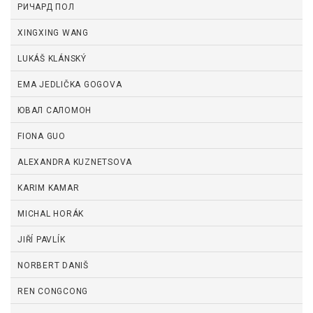
РИЧАРД ПОЛ
XINGXING WANG
LUKÁŠ KLÁNSKÝ
EMA JEDLIČKA GOGOVA
ЮВАЛ САЛОМОН
FIONA GUO
ALEXANDRA KUZNETSOVA
KARIM KAMAR
MICHAL HORÁK
JIŘÍ PAVLÍK
NORBERT DANIŠ
REN CONGCONG