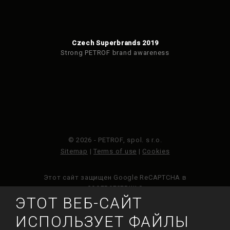
Czech Superbrands 2019
Strong PETROF brand awareness
© 2026 - PETROF, spol. s r.o.
Sitemap
|
Terms of use
|
Cookies
Этот сайт защищен Google ReCAPTCHA в
соответствии с
Политикой конфиденциальности
Google и
ЭТОТ ВЕБ-САЙТ
Условиями обслуживания
.
ИСПОЛЬЗУЕТ ФАЙЛЫ