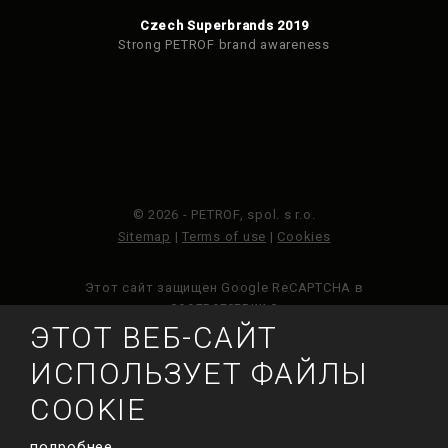
Czech Superbrands 2019
Strong PETROF brand awareness
© 2026 - PETROF, spol. s r.o.
Sitemap
|
Terms of use
|
Cookies
Этот сайт защищен Google ReCAPTCHA в
соответствии с
Политикой конфиденциальности
Google и
ЭТОТ ВЕБ-САЙТ
Условиями обслуживания
.
ИСПОЛЬЗУЕТ ФАЙЛЫ
COOKIE
СДЕЛАН
подробнее