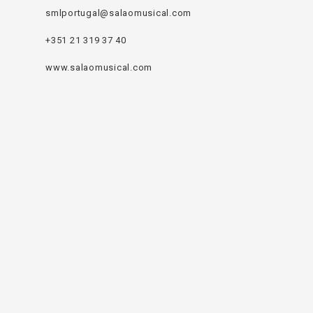
smlportugal@salaomusical.com
+351 21 319 37 40
www.salaomusical.com