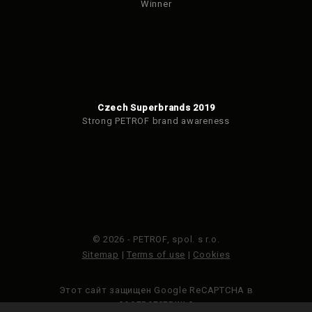
Winner
Czech Superbrands 2019
Strong PETROF brand awareness
© 2026 - PETROF, spol. s r.o.
Sitemap
|
Terms of use
|
Cookies
Этот сайт защищен Google ReCAPTCHA в
соответствии с