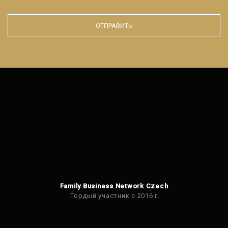
ОТПРАВИТЬ
Форма не
может
быть
отправлено
Family Business Network Czech
Гордый участник с 2016 г.