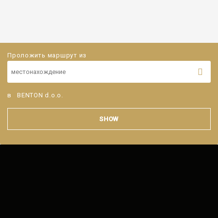
Проложить маршрут из
в
BENTON d.o.o.
SHOW