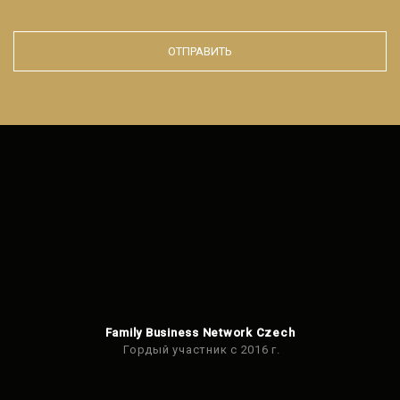
ОТПРАВИТЬ
Форма не
может
быть
отправлено
Family Business Network Czech
Гордый участник с 2016 г.